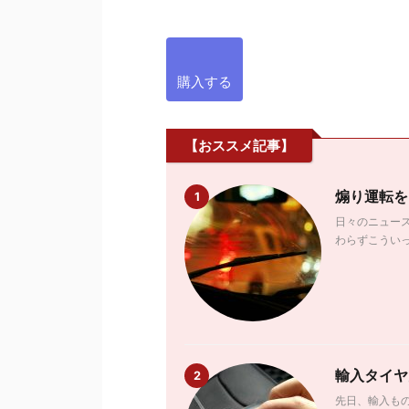
購入する
【おススメ記事】
煽り運転を
1
日々のニュー
わらずこういっ
輸入タイヤ
2
先日、輸入もの