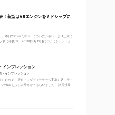
発表！新型はV8エンジンをミドシップに
。本日2019年7月19日についにシボレーより正式に
ドに搭載 本日2019年7月19日についにシボレーよ
乗・インプレッション
乗・インプレッション
りましたので、早速マツダディーラーへ実車を見に行っ
ンのXDを少し試乗させてもらいました。 話題沸騰