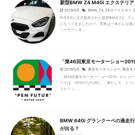
新型BMW Z4 M40i エクステ
2019/5/5
BMW
,
Z4
,
Z4ロードスター
,
昨年8月に正式発表された新型BMW Z4。
になってきましたので、実車は一体どんな感じ
ィーラーへ B ...
「第46回東京モーターショー20
2019/5/5
東京モーターショー
,
東京モー
「第46回東京モーターショー2019」のシ
ーマは「OPEN FUTURE」。果たして、
うか？ シ ...
BMW 640i グランクーペの過
が出る？