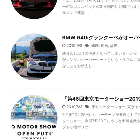
本日、2020年1月10日より開催されている
ーの新型コルベット(C8)が国内初公開されま
サロンで新型 ...
BMW 640iグランクーペがオ
2019/9/8
修理
,
動画
,
故障
随分久しぶりの更新となってしまいましたが、そ
がエンジンオーバーヒートというトラブルに
なことをお伝えし ...
「第46回東京モーターショー20
2019/8/3
東京モーターショー
,
東京モ
2019年3月25日にショーテーマが発表され
ターショー。今回7月30日にやっと出展企業
プトが指す３つ ...