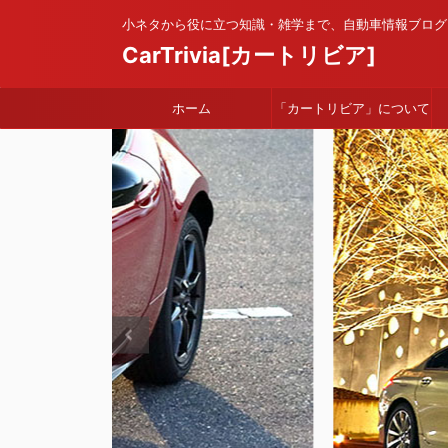
小ネタから役に立つ知識・雑学まで、自動車情報ブログ
CarTrivia[カートリビア]
ホーム
「カートリビア」について