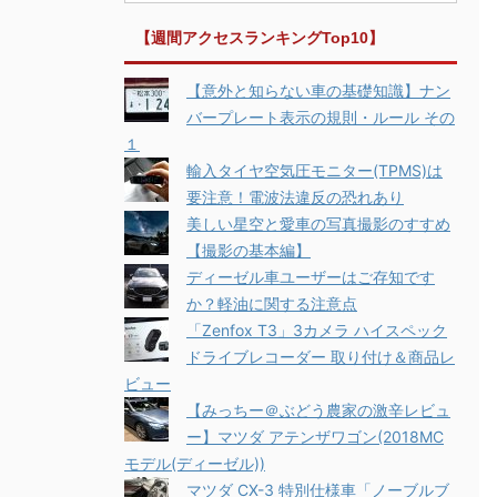
【週間アクセスランキングTop10】
【意外と知らない車の基礎知識】ナン
バープレート表示の規則・ルール その
１
輸入タイヤ空気圧モニター(TPMS)は
要注意！電波法違反の恐れあり
美しい星空と愛車の写真撮影のすすめ
【撮影の基本編】
ディーゼル車ユーザーはご存知です
か？軽油に関する注意点
「Zenfox T3」3カメラ ハイスペック
ドライブレコーダー 取り付け＆商品レ
ビュー
【みっちー＠ぶどう農家の激辛レビュ
ー】マツダ アテンザワゴン(2018MC
モデル(ディーゼル))
マツダ CX-3 特別仕様車「ノーブルブ