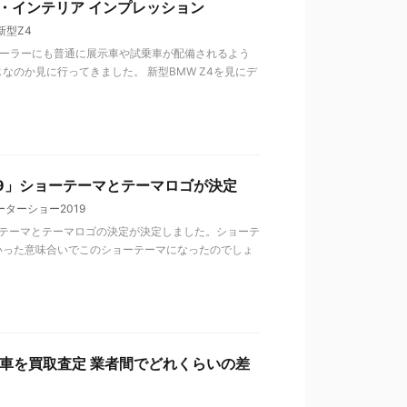
リア・インテリア インプレッション
新型Z4
ディーラーにも普通に展示車や試乗車が配備されるよう
なのか見に行ってきました。 新型BMW Z4を見にデ
19」ショーテーマとテーマロゴが決定
ターショー2019
ョーテーマとテーマロゴの決定が決定しました。ショーテ
どういった意味合いでこのショーテーマになったのでしょ
走行車を買取査定 業者間でどれくらいの差