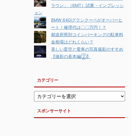
ラウン」（6MT）試乗・インプレッシ
ョン
BMW 640iグランクーペがオーバーヒ
ート！修理代は〇〇万円！？
都道府県別コインパーキングの駐車料
金相場はどれくらい？
美しい星空と愛車の写真撮影のすすめ
【撮影の基本編②】
カテゴリー
スポンサーサイト