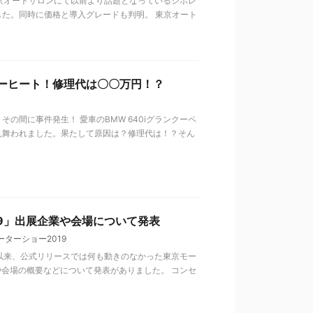
東京オートサロンにて以前より話題となっているシボレ
した。同時に価格と導入グレードも判明。 東京オート
ーバーヒート！修理代は〇〇万円！？
の間に事件発生！ 愛車のBMW 640iグランクーペ
見舞われました。果たして原因は？修理代は！？そん
19」出展企業や会場について発表
ーターショー2019
て以来、公式リリースでは何も動きのなかった東京モー
や会場の概要などについて発表がありました。 コンセ