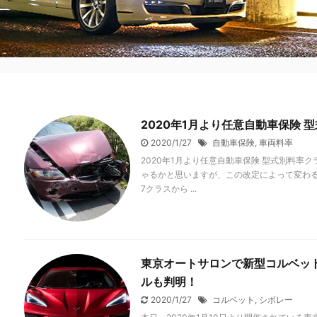
2020年1月より任意自動車保険
2020/1/27
自動車保険
,
車両料率
2020年1月より任意自動車保険 型式別料率
ゃるかと思いますが、この改定によって変わる点
7クラスから ...
東京オートサロンで新型コルベッ
ルも判明！
2020/1/27
コルベット
,
シボレー