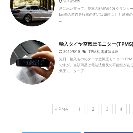
2019/5/29
急に思い立って、愛車のBMW640i グラン
km弱の超過走行車の査定は如何に！？ 愛車のBM
...
輸入タイヤ空気圧モニター(TPM
2019/8/19
TPMS
,
電波法違反
先日、輸入もののタイヤ空気圧モニター(TP
ですが、当該商品は電波法違反の可能性がある
気圧モニター(T ...
« Prev
1
2
3
4