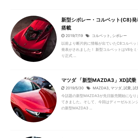
新型シボレー・コルベット(C8)
搭載
2019/7/19
コルベット
,
シボレー
以前より断片的に情報が出ていたC8コルベット
発表がされました！ 新型コルベットはV8をミッ
り正式 ...
マツダ 「新型MAZDA3」XD試
2019/5/30
MAZDA3
,
マツダ
,
試乗
,
試
今話題の新型MAZDA3が先日販売開始にな
てきました。そして、今回はディーゼルエンジ
の新型MAZDA3 ...