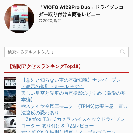
「VIOFO A129Pro Duo」ドライブレコー
ダー取り付け＆商品レビュー
2020/6/21
【週間アクセスランキングTop10】
【意外と知らない車の基礎知識】ナンバープレー
ト表示の規則・ルール その１
美しい星空と愛車の写真撮影のすすめ【撮影の基
本編】
輸入タイヤ空気圧モニター(TPMS)は要注意！電波
法違反の恐れあり
「Zenfox T3」3カメラ ハイスペックドライブレ
コーダー 取り付け＆商品レビュー
マツダ CX-3 特別仕様車「ノーブルブラウン」