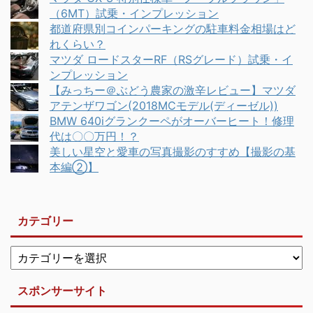
（6MT）試乗・インプレッション
都道府県別コインパーキングの駐車料金相場はど
れくらい？
マツダ ロードスターRF（RSグレード）試乗・イ
ンプレッション
【みっちー＠ぶどう農家の激辛レビュー】マツダ
アテンザワゴン(2018MCモデル(ディーゼル))
BMW 640iグランクーペがオーバーヒート！修理
代は〇〇万円！？
美しい星空と愛車の写真撮影のすすめ【撮影の基
本編②】
カテゴリー
スポンサーサイト