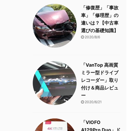
「修復歴」「事故
車」「修理歴」の
違いは？【中古車
選びの基礎知識】
2020/8/6
「VanTop 高画質
ミラー型ドライブ
レコーダー」取り
付け＆商品レビュ
ー
2020/6/21
「VIOFO
A129Pro Duo」ド