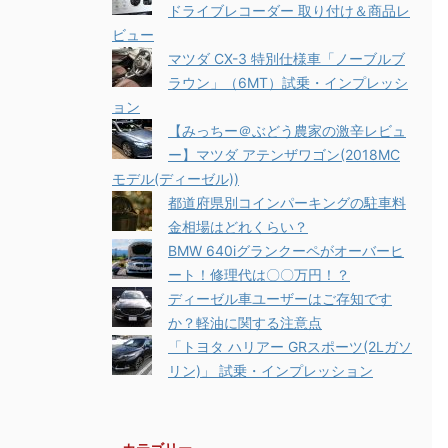
ドライブレコーダー 取り付け＆商品レ
ビュー
マツダ CX-3 特別仕様車「ノーブルブ
ラウン」（6MT）試乗・インプレッシ
ョン
【みっちー＠ぶどう農家の激辛レビュ
ー】マツダ アテンザワゴン(2018MC
モデル(ディーゼル))
都道府県別コインパーキングの駐車料
金相場はどれくらい？
BMW 640iグランクーペがオーバーヒ
ート！修理代は〇〇万円！？
ディーゼル車ユーザーはご存知です
か？軽油に関する注意点
「トヨタ ハリアー GRスポーツ(2Lガソ
リン)」 試乗・インプレッション