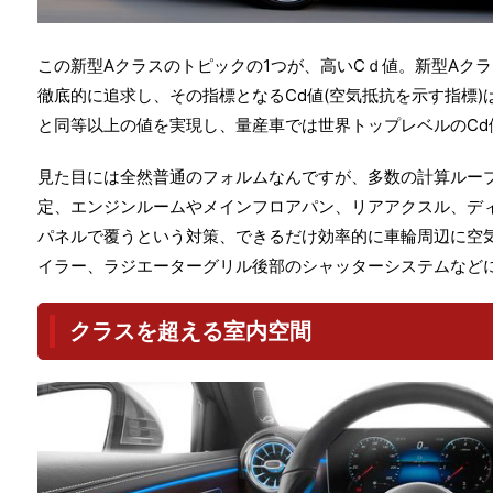
この新型Aクラスのトピックの1つが、高いCｄ値。新型
Aク
徹底的に追求し、その指標となるCd値(空気抵抗を示す指標)は0
と同等以上の値を実現し、量産車では世界トップレベルのCd
見た目には全然普通のフォルムなんですが、
多数の計算ルー
定、エンジンルームやメインフロアパン、リアアクスル、デ
パネルで覆うという対策、できるだけ効率的に車輪周辺に空
イラー、ラジエーターグリル後部のシャッターシステムなど
クラスを超える室内空間