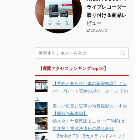
ライブレコーダー
取り付け＆商品レ
ビュー
2020/6/21
【週間アクセスランキングTop10】
【意外と知らない車の基礎知識】ナン
バープレート表示の規則・ルール その
１
美しい星空と愛車の写真撮影のすすめ
【撮影の基本編】
輸入タイヤ空気圧モニター(TPMS)は
要注意！電波法違反の恐れあり
「Zenfox T3」3カメラ ハイスペック