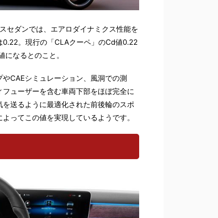
ラスセダンでは、エアロダイナミクス性能を
.22。
現行の「CLAクーペ」のCd値0.22
値になるとのこと。
プやCAEシミュレーション、風洞での測
ィフューザーを含む車両下部をほぼ完全に
気を送るように最適化された前後輪のスポ
によってこの値を実現しているようです。