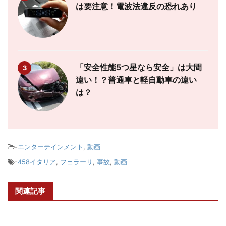
は要注意！電波法違反の恐れあり
「安全性能5つ星なら安全」は大間
3
違い！？普通車と軽自動車の違い
は？
-
エンターテインメント
,
動画
-
458イタリア
,
フェラーリ
,
事故
,
動画
関連記事