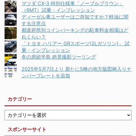
マツダ CX-3 特別仕様車「ノーブルブラウン」
（6MT）試乗・インプレッション
ディーゼル車ユーザーはご存知ですか？軽油に関
する注意点
都道府県別コインパーキングの駐車料金相場はど
れくらい？
「トヨタ ハリアー GRスポーツ(2Lガソリン)」 試
乗・インプレッション
冬の房総半島 絶景撮影ツーリング
2025年5月7日より 新たに5種の地方版図柄入りナ
ンバープレートを追加
カテゴリー
スポンサーサイト