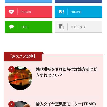
Pocket
Hatena
LINE
コピーする
【おススメ記事】
煽り運転をされた時の対処方法はど
1
うすればよい？
輸入タイヤ空気圧モニター(TPMS)
2