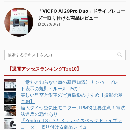
「VIOFO A129Pro Duo」ドライブレコー
ダー取り付け＆商品レビュー
2020/6/21
【週間アクセスランキングTop10】
【意外と知らない車の基礎知識】ナンバープレー
ト表示の規則・ルール その１
美しい星空と愛車の写真撮影のすすめ【撮影の基
本編】
輸入タイヤ空気圧モニター(TPMS)は要注意！電波
法違反の恐れあり
「Zenfox T3」3カメラ ハイスペックドライブレ
コーダー 取り付け＆商品レビュー