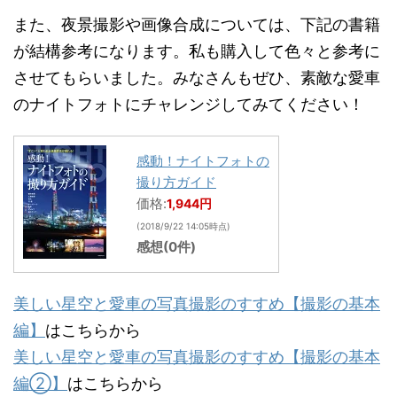
また、夜景撮影や画像合成については、下記の書籍
が結構参考になります。私も購入して色々と参考に
させてもらいました。みなさんもぜひ、素敵な愛車
のナイトフォトにチャレンジしてみてください！
感動！ナイトフォトの
撮り方ガイド
価格:
1,944円
(2018/9/22 14:05時点)
感想(0件)
美しい星空と愛車の写真撮影のすすめ【撮影の基本
編】
はこちらから
美しい星空と愛車の写真撮影のすすめ【撮影の基本
編②】
はこちらから