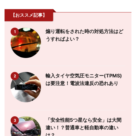
【おススメ記事】
煽り運転をされた時の対処方法はど
1
うすればよい？
輸入タイヤ空気圧モニター(TPMS)
2
は要注意！電波法違反の恐れあり
「安全性能5つ星なら安全」は大間
3
違い！？普通車と軽自動車の違い
は？