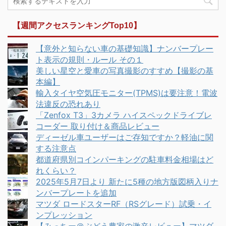
【週間アクセスランキングTop10】
【意外と知らない車の基礎知識】ナンバープレー
ト表示の規則・ルール その１
美しい星空と愛車の写真撮影のすすめ【撮影の基
本編】
輸入タイヤ空気圧モニター(TPMS)は要注意！電波
法違反の恐れあり
「Zenfox T3」3カメラ ハイスペックドライブレ
コーダー 取り付け＆商品レビュー
ディーゼル車ユーザーはご存知ですか？軽油に関
する注意点
都道府県別コインパーキングの駐車料金相場はど
れくらい？
2025年5月7日より 新たに5種の地方版図柄入りナ
ンバープレートを追加
マツダ ロードスターRF（RSグレード）試乗・イ
ンプレッション