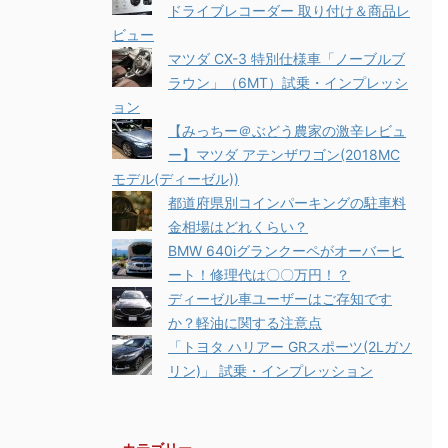
ドライブレコーダー 取り付け＆商品レ
ビュー
マツダ CX-3 特別仕様車「ノーブルブ
ラウン」（6MT）試乗・インプレッシ
ョン
【みっちー＠ぶどう農家の激辛レビュ
ー】マツダ アテンザワゴン(2018MC
モデル(ディーゼル))
都道府県別コインパーキングの駐車料
金相場はどれくらい？
BMW 640iグランクーペがオーバーヒ
ート！修理代は〇〇万円！？
ディーゼル車ユーザーはご存知です
か？軽油に関する注意点
「トヨタ ハリアー GRスポーツ(2Lガソ
リン)」 試乗・インプレッション