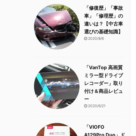
「修復歴」「事故
車」「修理歴」の
違いは？【中古車
選びの基礎知識】
2020/8/6
「VanTop 高画質
ミラー型ドライブ
レコーダー」取り
付け＆商品レビュ
ー
2020/6/21
「VIOFO
A129Pro Duo」ド