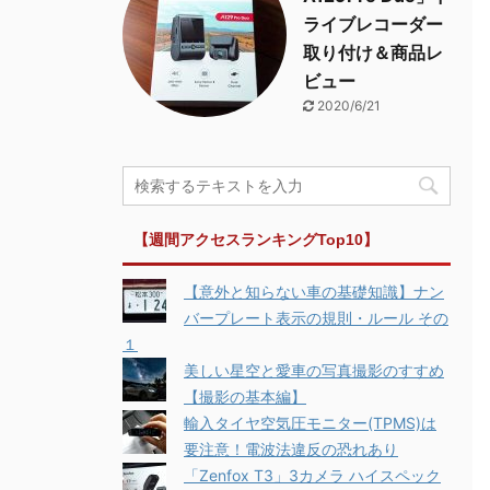
ライブレコーダー
取り付け＆商品レ
ビュー
2020/6/21
【週間アクセスランキングTop10】
【意外と知らない車の基礎知識】ナン
バープレート表示の規則・ルール その
１
美しい星空と愛車の写真撮影のすすめ
【撮影の基本編】
輸入タイヤ空気圧モニター(TPMS)は
要注意！電波法違反の恐れあり
「Zenfox T3」3カメラ ハイスペック