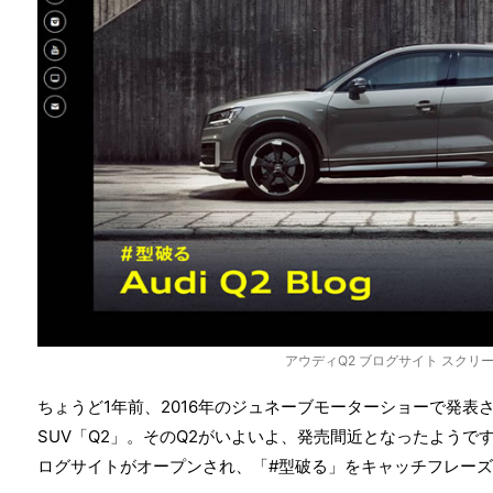
アウディQ2 ブログサイト スクリ
ちょうど1年前、2016年のジュネーブモーターショーで発表
SUV「Q2」。そのQ2がいよいよ、発売間近となったようで
ログサイトがオープンされ、「#型破る」をキャッチフレー