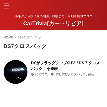
小ネタから役に立つ知識・雑学まで、自動車情報ブログ
CarTrivia[カートリビア]
HOME
>
DS7クロスバック
DS7クロスバック
DSがフラッグシップSUV「DS 7 クロス
バック」を発表
2017/3/2
DS
,
DS7クロスバック
,
動画