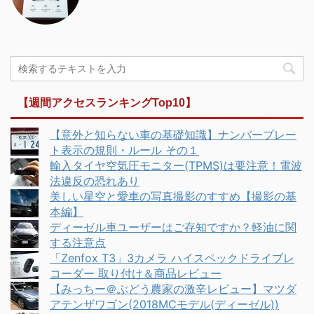
【週間アクセスランキングTop10】
【意外と知らない車の基礎知識】ナンバープレー
ト表示の規則・ルール その１
輸入タイヤ空気圧モニター(TPMS)は要注意！電波
法違反の恐れあり
美しい星空と愛車の写真撮影のすすめ【撮影の基
本編】
ディーゼル車ユーザーはご存知ですか？軽油に関
する注意点
「Zenfox T3」3カメラ ハイスペックドライブレ
コーダー 取り付け＆商品レビュー
【みっちー＠ぶどう農家の激辛レビュー】マツダ
アテンザワゴン(2018MCモデル(ディーゼル))