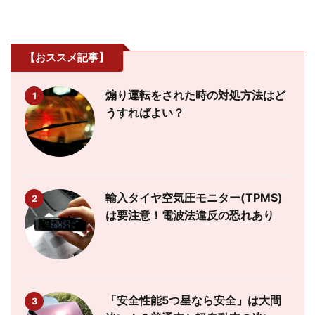
【おススメ記事】
煽り運転をされた時の対処方法はど
1
うすればよい？
輸入タイヤ空気圧モニター(TPMS)
2
は要注意！電波法違反の恐れあり
「安全性能5つ星なら安全」は大間
3