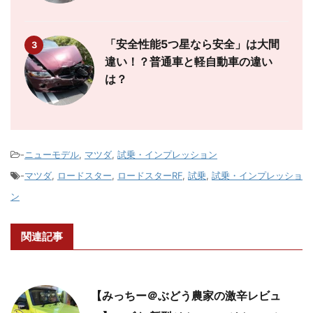
「安全性能5つ星なら安全」は大間
3
違い！？普通車と軽自動車の違い
は？
-
ニューモデル
,
マツダ
,
試乗・インプレッション
-
マツダ
,
ロードスター
,
ロードスターRF
,
試乗
,
試乗・インプレッショ
ン
関連記事
【みっちー＠ぶどう農家の激辛レビュ