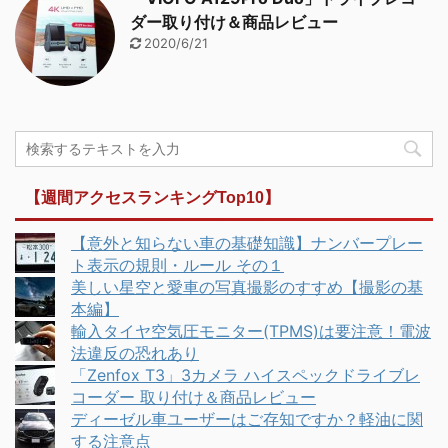
ダー取り付け＆商品レビュー
2020/6/21
【週間アクセスランキングTop10】
【意外と知らない車の基礎知識】ナンバープレー
ト表示の規則・ルール その１
美しい星空と愛車の写真撮影のすすめ【撮影の基
本編】
輸入タイヤ空気圧モニター(TPMS)は要注意！電波
法違反の恐れあり
「Zenfox T3」3カメラ ハイスペックドライブレ
コーダー 取り付け＆商品レビュー
ディーゼル車ユーザーはご存知ですか？軽油に関
する注意点