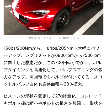
マツダ ロードスターRF 2018MCモデル
158ps/200Nmから、184ps/205Nmへ大幅にパワ
ーアップ。レブリミットが6800rpmから7500rpm
に向上した恩恵だが、この700回転がでかい。バル
ブタイミングを高速化して、バルブスプリングの張
力をアップ。高回転でもバルブが付いてくる。スロ
ットルバルブ自体も通路面積を28％拡大。
ピストンの形状を変更して27g軽量化。コンロッド
もボルト径の縮小やボルトの長さを短縮し、形状を