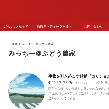
ご利用にあたって
長野県内ディーラー様へ
お問い合わせ
HOME
>
みっちー＠ぶどう農家
みっちー＠ぶどう農家
事故を引き起こす錯覚『コリジョ
2018/11/23
コリジョンコース現象
,
車
障害物も何もない見通しの良い交差点で起こ
ス現象』について今回はご紹介したいと思いま
道 いきなりではある ...