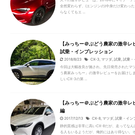
全然変わらず、(エンジンの)中身だけ変わった
らなくてもエ ...
【みっちー＠ぶどう農家の激辛レビ
試乗・インプレッション
2018/8/23
CX-3
,
マツダ
,
試乗
,
試乗・
今回は大幅改良が施され、先日発売されたマツダ
う農家みっちー」の激辛レビューをお届けしま
しいCX-3の第 ...
【みっちー＠ぶどう農家の激辛レビュ
編
2017/12/13
CX-8
,
マツダ
,
試乗・イン
静的質感は非常に高いCX-8だが、走ってな
る人もいるようだが、俺的にはあり得ない。