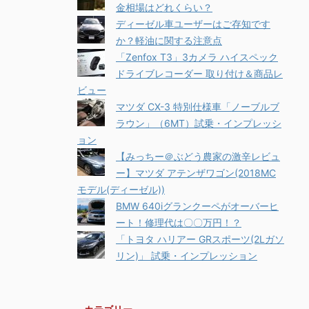
金相場はどれくらい？
ディーゼル車ユーザーはご存知です
か？軽油に関する注意点
「Zenfox T3」3カメラ ハイスペック
ドライブレコーダー 取り付け＆商品レ
ビュー
マツダ CX-3 特別仕様車「ノーブルブ
ラウン」（6MT）試乗・インプレッシ
ョン
【みっちー＠ぶどう農家の激辛レビュ
ー】マツダ アテンザワゴン(2018MC
モデル(ディーゼル))
BMW 640iグランクーペがオーバーヒ
ート！修理代は〇〇万円！？
「トヨタ ハリアー GRスポーツ(2Lガソ
リン)」 試乗・インプレッション