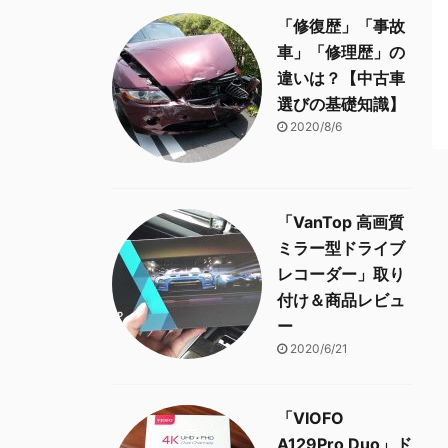
「修復歴」「事故
車」「修理歴」の
違いは？【中古車
選びの基礎知識】
2020/8/6
「VanTop 高画質
ミラー型ドライブ
レコーダー」取り
付け＆商品レビュ
ー
2020/6/21
「VIOFO
A129Pro Duo」ド