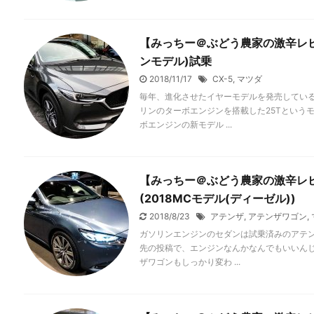
【みっちー＠ぶどう農家の激辛レビュー
ンモデル)試乗
2018/11/17
CX-5
,
マツダ
毎年、進化させたイヤーモデルを発売してい
リンのターボエンジンを搭載した25Tという
ボエンジンの新モデル ...
【みっちー＠ぶどう農家の激辛レ
(2018MCモデル(ディーゼル))
2018/8/23
アテンザ
,
アテンザワゴン
,
ガソリンエンジンのセダンは試乗済みのアテ
先の投稿で、エンジンなんかなんでもいいんじ
ザワゴンもしっかり変わ ...