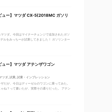
】マツダ CX-5(2018MC ガソリ
るマツダ。今回はマイナーチェンジで追加されたガソ
モデルをみっちーが試乗してきました！ ガソリンター
ビュー】マツダ アテンザワゴン
マツダ
,
試乗
,
試乗・インプレッション
ンザだが、今日はディーゼルのワゴンに乗ってみた。
ゃね？って書いたが、実際その通りだった。 アテン