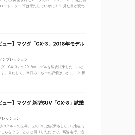
ロードスターRFは果たしていかに！？ 見た目が変わ
ュー】マツダ「CX-3」2018年モデル
インプレッション
「CX-3」の2018年モデルを速攻試乗した「ぶど
す。果たして、辛口みっちーの評価はいかに！？ 新
ー】マツダ 新型SUV「CX-8」試乗
プレッション
んぼのクルマの世界。世の中には試乗もしないで検討す
そこらをぐるっとひと回りしただけで、高速走行、追