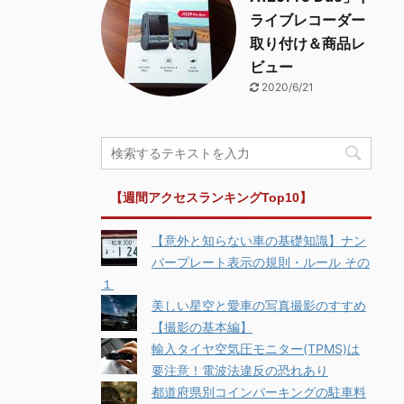
ライブレコーダー
取り付け＆商品レ
ビュー
2020/6/21
【週間アクセスランキングTop10】
【意外と知らない車の基礎知識】ナン
バープレート表示の規則・ルール その
１
美しい星空と愛車の写真撮影のすすめ
【撮影の基本編】
輸入タイヤ空気圧モニター(TPMS)は
要注意！電波法違反の恐れあり
都道府県別コインパーキングの駐車料