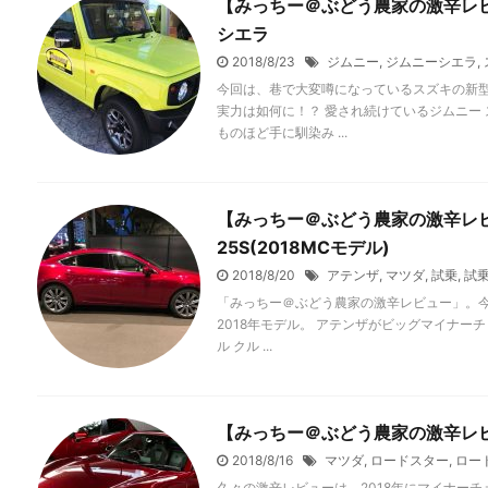
【みっちー＠ぶどう農家の激辛レ
シエラ
2018/8/23
ジムニー
,
ジムニーシエラ
,
今回は、巷で大変噂になっているスズキの新
実力は如何に！？ 愛され続けているジムニー 
ものほど手に馴染み ...
【みっちー＠ぶどう農家の激辛レ
25S(2018MCモデル)
2018/8/20
アテンザ
,
マツダ
,
試乗
,
試
「みっちー＠ぶどう農家の激辛レビュー」。
2018年モデル。 アテンザがビッグマイナーチェ
ル クル ...
【みっちー＠ぶどう農家の激辛レビ
2018/8/16
マツダ
,
ロードスター
,
ロー
久々の激辛レビューは、2018年にマイナー