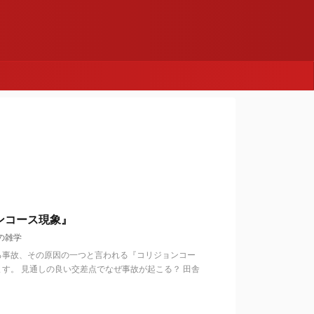
ンコース現象』
の雑学
る事故、その原因の一つと言われる『コリジョンコー
す。 見通しの良い交差点でなぜ事故が起こる？ 田舎