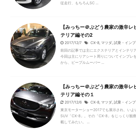
従走行、もちろんSC ...
【みっちー＠ぶどう農家の激辛レビュ
テリア編その2
2017/12/7
CX-8
,
マツダ
,
試乗・インプ
前回の記事では主にエクステリアとインテリ
今回は主にリアシート周りについてインプレを
から、ピープルムーバー ...
【みっちー＠ぶどう農家の激辛レビュ
テリア編その１
2017/12/6
CX-8
,
マツダ
,
試乗・インプ
東京モーターショー2017でも展示され、い
SUV「CX-8」。その「CX-8」をじっく
載してみたい。 ...