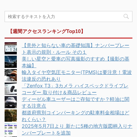
【週間アクセスランキングTop10】
【意外と知らない車の基礎知識】ナンバープレー
ト表示の規則・ルール その１
美しい星空と愛車の写真撮影のすすめ【撮影の基
本編】
輸入タイヤ空気圧モニター(TPMS)は要注意！電波
法違反の恐れあり
「Zenfox T3」3カメラ ハイスペックドライブレ
コーダー 取り付け＆商品レビュー
ディーゼル車ユーザーはご存知ですか？軽油に関
する注意点
都道府県別コインパーキングの駐車料金相場はど
れくらい？
2025年5月7日より 新たに5種の地方版図柄入りナ
ンバープレートを追加