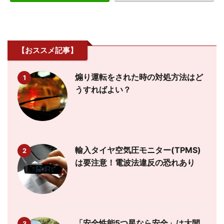
【おススメ記事】
煽り運転をされた時の対処方法はど
1
うすればよい？
輸入タイヤ空気圧モニター(TPMS)
2
は要注意！電波法違反の恐れあり
「安全性能5つ星なら安全」は大間
3