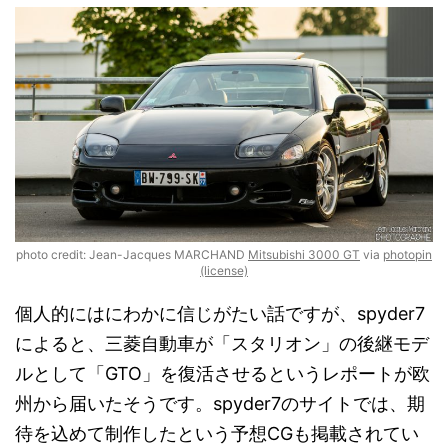
photo credit: Jean-Jacques MARCHAND
Mitsubishi 3000 GT
via
photopin
(license)
個人的にはにわかに信じがたい話ですが、spyder7
によると、三菱自動車が「スタリオン」の後継モデ
ルとして「GTO」を復活させるというレポートが欧
州から届いたそうです。spyder7のサイトでは、期
待を込めて制作したという予想CGも掲載されてい