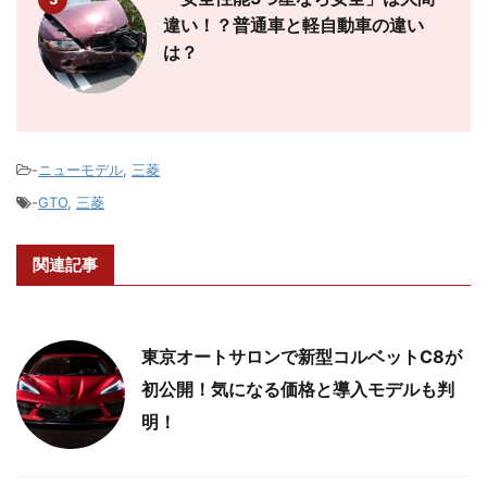
違い！？普通車と軽自動車の違い
は？
-
ニューモデル
,
三菱
-
GTO
,
三菱
関連記事
東京オートサロンで新型コルベットC8が
初公開！気になる価格と導入モデルも判
明！