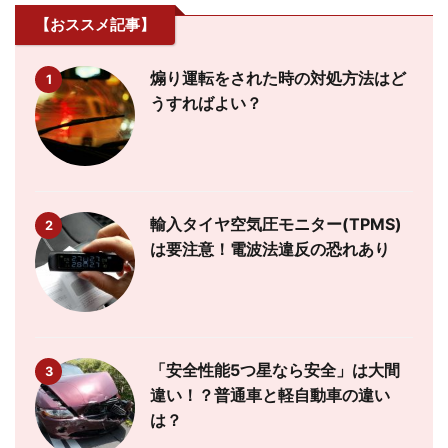
【おススメ記事】
煽り運転をされた時の対処方法はど
1
うすればよい？
輸入タイヤ空気圧モニター(TPMS)
2
は要注意！電波法違反の恐れあり
「安全性能5つ星なら安全」は大間
3
違い！？普通車と軽自動車の違い
は？