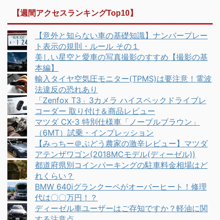
【週間アクセスランキングTop10】
【意外と知らない車の基礎知識】ナンバープレー
ト表示の規則・ルール その１
美しい星空と愛車の写真撮影のすすめ【撮影の基
本編】
輸入タイヤ空気圧モニター(TPMS)は要注意！電波
法違反の恐れあり
「Zenfox T3」3カメラ ハイスペックドライブレ
コーダー 取り付け＆商品レビュー
マツダ CX-3 特別仕様車「ノーブルブラウン」
（6MT）試乗・インプレッション
【みっちー＠ぶどう農家の激辛レビュー】マツダ
アテンザワゴン(2018MCモデル(ディーゼル))
都道府県別コインパーキングの駐車料金相場はど
れくらい？
BMW 640iグランクーペがオーバーヒート！修理
代は〇〇万円！？
ディーゼル車ユーザーはご存知ですか？軽油に関
する注意点