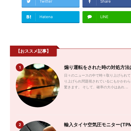
Twitter
Share
Hatena
LINE
【おススメ記事】
煽り運転をされた時の対処方法
1
日々のニュースの中で時々取り上げられて
り上げられ問題視されているにもかかわら
驚きます。 そして、確率の大小はあれ ...
輸入タイヤ空気圧モニター(TP
2