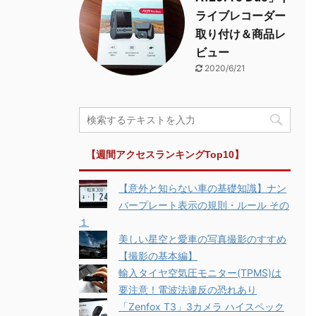
ライブレコーダー
取り付け＆商品レ
ビュー
2020/6/21
【週間アクセスランキングTop10】
【意外と知らない車の基礎知識】ナン
バープレート表示の規則・ルール その
１
美しい星空と愛車の写真撮影のすすめ
【撮影の基本編】
輸入タイヤ空気圧モニター(TPMS)は
要注意！電波法違反の恐れあり
「Zenfox T3」3カメラ ハイスペック