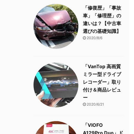
「修復歴」「事故
車」「修理歴」の
違いは？【中古車
選びの基礎知識】
2020/8/6
「VanTop 高画質
ミラー型ドライブ
レコーダー」取り
付け＆商品レビュ
ー
2020/6/21
「VIOFO
A129Pro Duo」ド