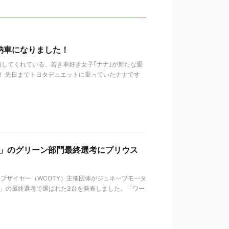
納車になりました！
出演してくれている、若き車好き女子｢ナナ｣が新たな愛
3！ 先日までトヨタデュエットに乗っていたナナです
ー」のグリーン部門最終選考にプリウス
ーオブザイヤー（WCOTY）主催団体がジュネーブモータ
カー」の最終選考で選ばれた3台を発表しました。「ワー