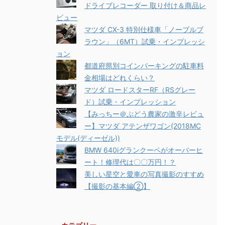
ドライブレコーダー 取り付け＆商品レ
ビュー
マツダ CX-3 特別仕様車「ノーブルブ
ラウン」（6MT）試乗・インプレッシ
ョン
都道府県別コインパーキングの駐車料
金相場はどれくらい？
マツダ ロードスターRF（RSグレー
ド）試乗・インプレッション
【みっちー＠ぶどう農家の激辛レビュ
ー】マツダ アテンザワゴン(2018MC
モデル(ディーゼル))
BMW 640iグランクーペがオーバーヒ
ート！修理代は〇〇万円！？
美しい星空と愛車の写真撮影のすすめ
【撮影の基本編②】