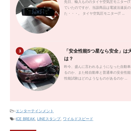
先日、輸入もののタイヤ空気圧モニター(T
ていたのですが、当該商品は電波法違反の
た・・・。 タイヤ空気圧モニター(T ...
「安全性能5つ星なら安全」は
3
は？
昨今、盛んに言われるようになった自動車
るのか、また軽自動車と普通車の安全性能
性能試験はどのようなものがあるのか ...
-
エンターテインメント
-
ICE BREAK
,
LINEスタンプ
,
ワイルドスピード