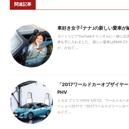
関連記事
車好き女子｢ナナ｣の新しい愛車が
カートリビアYouTubeチャンネルに一緒に
車を手に入れました。 新しい愛車はBMW Z
が、かねて ...
「2017ワールドカーオブザイヤ
PHV
トヨタ プリウスPHV 3月7日、ワールドカ
ーショー2017で「2017ワールドグリーン
ルドグ ...