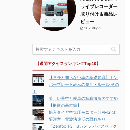
ライブレコーダー
取り付け＆商品レ
ビュー
2020/6/21
【週間アクセスランキングTop10】
【意外と知らない車の基礎知識】ナン
バープレート表示の規則・ルール その
１
美しい星空と愛車の写真撮影のすすめ
【撮影の基本編】
輸入タイヤ空気圧モニター(TPMS)は
要注意！電波法違反の恐れあり
「Zenfox T3」3カメラ ハイスペック