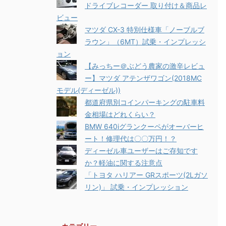
ドライブレコーダー 取り付け＆商品レ
ビュー
マツダ CX-3 特別仕様車「ノーブルブ
ラウン」（6MT）試乗・インプレッシ
ョン
【みっちー＠ぶどう農家の激辛レビュ
ー】マツダ アテンザワゴン(2018MC
モデル(ディーゼル))
都道府県別コインパーキングの駐車料
金相場はどれくらい？
BMW 640iグランクーペがオーバーヒ
ート！修理代は〇〇万円！？
ディーゼル車ユーザーはご存知です
か？軽油に関する注意点
「トヨタ ハリアー GRスポーツ(2Lガソ
リン)」 試乗・インプレッション