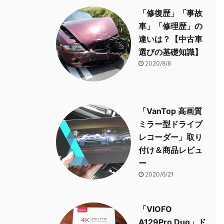
「修復歴」「事故
車」「修理歴」の
違いは？【中古車
選びの基礎知識】
2020/8/6
「VanTop 高画質
ミラー型ドライブ
レコーダー」取り
付け＆商品レビュ
ー
2020/6/21
「VIOFO
A129Pro Duo」ド