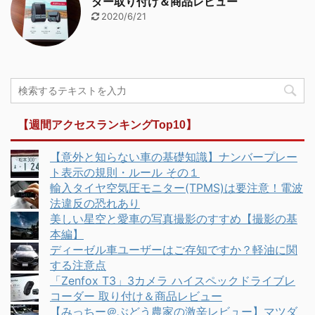
ダー取り付け＆商品レビュー
2020/6/21
【週間アクセスランキングTop10】
【意外と知らない車の基礎知識】ナンバープレー
ト表示の規則・ルール その１
輸入タイヤ空気圧モニター(TPMS)は要注意！電波
法違反の恐れあり
美しい星空と愛車の写真撮影のすすめ【撮影の基
本編】
ディーゼル車ユーザーはご存知ですか？軽油に関
する注意点
「Zenfox T3」3カメラ ハイスペックドライブレ
コーダー 取り付け＆商品レビュー
【みっちー＠ぶどう農家の激辛レビュー】マツダ