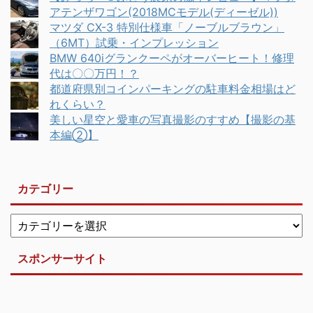
アテンザワゴン(2018MCモデル(ディーゼル))
マツダ CX-3 特別仕様車「ノーブルブラウン」
（6MT）試乗・インプレッション
BMW 640iグランクーペがオーバーヒート！修理
代は〇〇万円！？
都道府県別コインパーキングの駐車料金相場はど
れくらい？
美しい星空と愛車の写真撮影のすすめ【撮影の基
本編②】
カテゴリー
スポンサーサイト