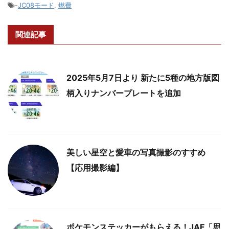
-
JC08モード
,
燃費
関連記事
2025年5月7日より 新たに5種の地方版図
柄入りナンバープレートを追加
美しい星空と愛車の写真撮影のすすめ
【応用撮影編】
ポケモンステッカーがもらえる！JAF「思