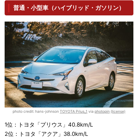
普通・小型車（ハイブリッド・ガソリン）
photo credit: hans-johnson
TOYOTA Prius_1
via
photopin
(license)
1位：トヨタ「プリウス」40.8km/L
2位：トヨタ「アクア」38.0km/L