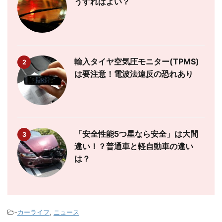
うすればよい？
輸入タイヤ空気圧モニター(TPMS)
2
は要注意！電波法違反の恐れあり
「安全性能5つ星なら安全」は大間
3
違い！？普通車と軽自動車の違い
は？
-
カーライフ
,
ニュース