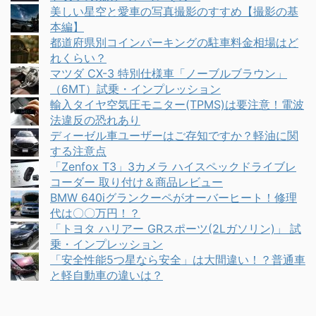
美しい星空と愛車の写真撮影のすすめ【撮影の基
本編】
都道府県別コインパーキングの駐車料金相場はど
れくらい？
マツダ CX-3 特別仕様車「ノーブルブラウン」
（6MT）試乗・インプレッション
輸入タイヤ空気圧モニター(TPMS)は要注意！電波
法違反の恐れあり
ディーゼル車ユーザーはご存知ですか？軽油に関
する注意点
「Zenfox T3」3カメラ ハイスペックドライブレ
コーダー 取り付け＆商品レビュー
BMW 640iグランクーペがオーバーヒート！修理
代は〇〇万円！？
「トヨタ ハリアー GRスポーツ(2Lガソリン)」 試
乗・インプレッション
「安全性能5つ星なら安全」は大間違い！？普通車
と軽自動車の違いは？