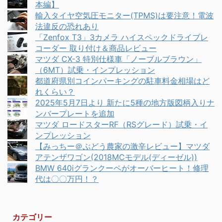
本編】
輸入タイヤ空気圧モニター(TPMS)は要注意！電波
法違反の恐れあり
「Zenfox T3」3カメラ ハイスペックドライブレ
コーダー 取り付け＆商品レビュー
マツダ CX-3 特別仕様車「ノーブルブラウン」
（6MT）試乗・インプレッション
都道府県別コインパーキングの駐車料金相場はど
れくらい？
2025年5月7日より 新たに5種の地方版図柄入りナ
ンバープレートを追加
マツダ ロードスターRF（RSグレード）試乗・イ
ンプレッション
【みっちー＠ぶどう農家の激辛レビュー】マツダ
アテンザワゴン(2018MCモデル(ディーゼル))
BMW 640iグランクーペがオーバーヒート！修理
代は〇〇万円！？
カテゴリー