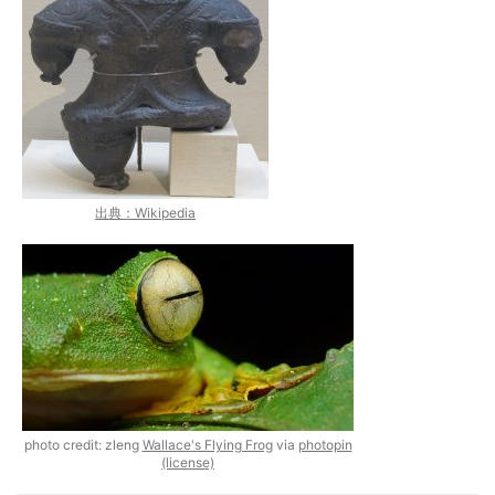
出典：Wikipedia
photo credit: zleng
Wallace's Flying Frog
via
photopin
(license)