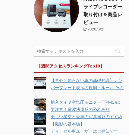
ライブレコーダー
取り付け＆商品レ
ビュー
2020/6/21
【週間アクセスランキングTop10】
【意外と知らない車の基礎知識】ナン
バープレート表示の規則・ルール その
１
輸入タイヤ空気圧モニター(TPMS)は
要注意！電波法違反の恐れあり
美しい星空と愛車の写真撮影のすすめ
【撮影の基本編】
ディーゼル車ユーザーはご存知です