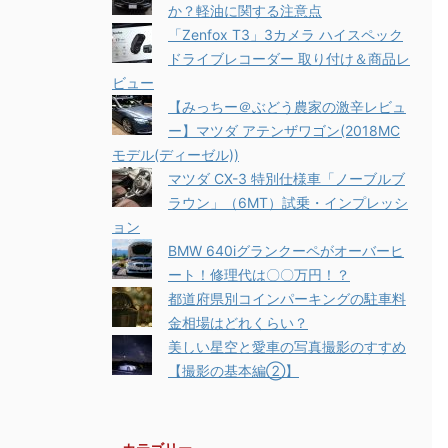
か？軽油に関する注意点
「Zenfox T3」3カメラ ハイスペック
ドライブレコーダー 取り付け＆商品レ
ビュー
【みっちー＠ぶどう農家の激辛レビュ
ー】マツダ アテンザワゴン(2018MC
モデル(ディーゼル))
マツダ CX-3 特別仕様車「ノーブルブ
ラウン」（6MT）試乗・インプレッシ
ョン
BMW 640iグランクーペがオーバーヒ
ート！修理代は〇〇万円！？
都道府県別コインパーキングの駐車料
金相場はどれくらい？
美しい星空と愛車の写真撮影のすすめ
【撮影の基本編②】