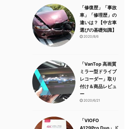
「修復歴」「事故
車」「修理歴」の
違いは？【中古車
選びの基礎知識】
2020/8/6
「VanTop 高画質
ミラー型ドライブ
レコーダー」取り
付け＆商品レビュ
ー
2020/6/21
「VIOFO
A129Pro Duo」ド