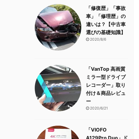
「修復歴」「事故
車」「修理歴」の
違いは？【中古車
選びの基礎知識】
2020/8/6
「VanTop 高画質
ミラー型ドライブ
レコーダー」取り
付け＆商品レビュ
ー
2020/6/21
「VIOFO
A129Pro Duo」ド