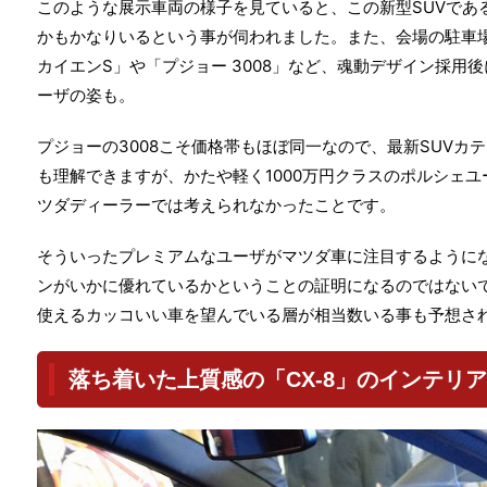
このような展示車両の様子を見ていると、この新型SUVである
かもかなりいるという事が伺われました。また、会場の駐車
カイエンS」や「プジョー 3008」など、魂動デザイン採用
ーザの姿も。
プジョーの3008こそ価格帯もほぼ同一なので、最新SUVカ
も理解できますが、かたや軽く1000万円クラスのポルシェ
ツダディーラーでは考えられなかったことです。
そういったプレミアムなユーザがマツダ車に注目するように
ンがいかに優れているかということの証明になるのではない
使えるカッコいい車を望んでいる層が相当数いる事も予想さ
落ち着いた上質感の「CX-8」のインテリア