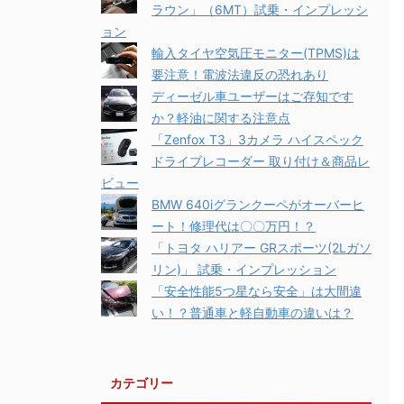
ラウン」（6MT）試乗・インプレッシ
ョン
輸入タイヤ空気圧モニター(TPMS)は
要注意！電波法違反の恐れあり
ディーゼル車ユーザーはご存知です
か？軽油に関する注意点
「Zenfox T3」3カメラ ハイスペック
ドライブレコーダー 取り付け＆商品レ
ビュー
BMW 640iグランクーペがオーバーヒ
ート！修理代は〇〇万円！？
「トヨタ ハリアー GRスポーツ(2Lガソ
リン)」 試乗・インプレッション
「安全性能5つ星なら安全」は大間違
い！？普通車と軽自動車の違いは？
カテゴリー