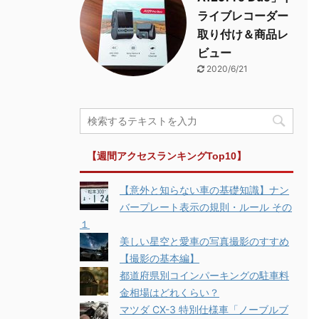
ライブレコーダー
取り付け＆商品レ
ビュー
2020/6/21
【週間アクセスランキングTop10】
【意外と知らない車の基礎知識】ナン
バープレート表示の規則・ルール その
１
美しい星空と愛車の写真撮影のすすめ
【撮影の基本編】
都道府県別コインパーキングの駐車料
金相場はどれくらい？
マツダ CX-3 特別仕様車「ノーブルブ