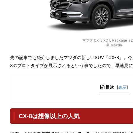
マツダ CX-8 XD L Package
© Mazda
先の記事でも紹介しましたマツダの新しいSUV「CX-8」。
8のプロトタイプが展示されるという事でしたので、早速見
目次
[
表示
]
CX-8は想像以上の人気