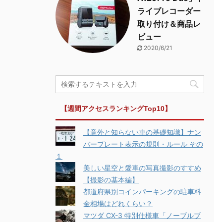
ライブレコーダー
取り付け＆商品レ
ビュー
2020/6/21
【週間アクセスランキングTop10】
【意外と知らない車の基礎知識】ナン
バープレート表示の規則・ルール その
１
美しい星空と愛車の写真撮影のすすめ
【撮影の基本編】
都道府県別コインパーキングの駐車料
金相場はどれくらい？
マツダ CX-3 特別仕様車「ノーブルブ