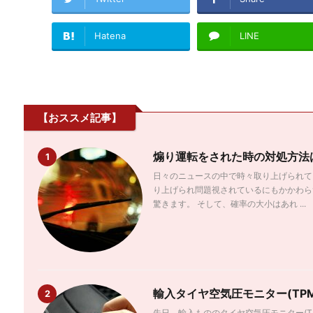
Hatena
LINE
【おススメ記事】
煽り運転をされた時の対処方法
1
日々のニュースの中で時々取り上げられて
り上げられ問題視されているにもかかわら
驚きます。 そして、確率の大小はあれ ...
輸入タイヤ空気圧モニター(TP
2
先日、輸入もののタイヤ空気圧モニター(T