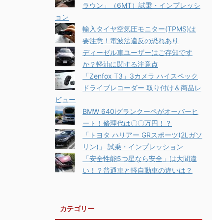
ラウン」（6MT）試乗・インプレッシ
ョン
輸入タイヤ空気圧モニター(TPMS)は
要注意！電波法違反の恐れあり
ディーゼル車ユーザーはご存知です
か？軽油に関する注意点
「Zenfox T3」3カメラ ハイスペック
ドライブレコーダー 取り付け＆商品レ
ビュー
BMW 640iグランクーペがオーバーヒ
ート！修理代は〇〇万円！？
「トヨタ ハリアー GRスポーツ(2Lガソ
リン)」 試乗・インプレッション
「安全性能5つ星なら安全」は大間違
い！？普通車と軽自動車の違いは？
カテゴリー