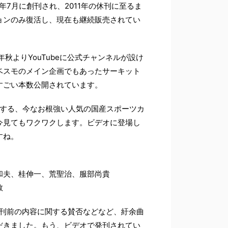
1年7月に創刊され、2011年の休刊に至るま
ョンのみ復活し、現在も継続販売されてい
秋よりYouTubeに公式チャンネルが設け
ベスモのメイン企画でもあったサーキット
すごい本数公開されています。
じめとする、今なお根強い人気の国産スポーツカ
今見てもワクワクします。ビデオに登場し
すね。
和夫、桂伸一、荒聖治、服部尚貴
数
休刊前の内容に関する賛否などなど、紆余曲
だきました。もう、ビデオで発刊されてい