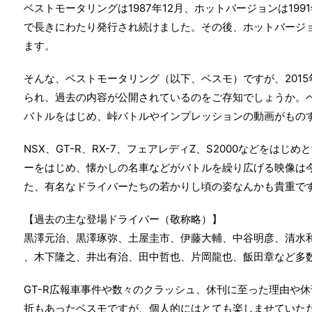
ベストモータリングは1987年12月、ホットバージョンは199
で長きにわたり発行され続けました。その後、ホットバージ
ます。
そんな、ベストモータリング（以下、ベスモ）ですが、2015年
られ、過去の内容が公開されているのをご存知でしょうか。
バトルをはじめ、峠バトルやインプレッションの動画がもの
NSX、GT-R、RX-7、フェアレディZ、S2000などをは
ーをはじめ、懐かしの名車などがバトルを繰り広げる映像は
た、有名なドライバーたちの若かりし頃の姿なんかも貴重で
【過去の主な登場ドライバー（敬称略）】
黒澤元治、黒澤琢弥、土屋圭市、伊藤大輔、中谷明彦、清水
、木下隆之、井出有治、田中哲也、片岡龍也、飯田章など多
GT-R広報車事件や数々のクラッシュ、休刊に至った理由や
折もあったベスモですが、個人的にはとても楽しませていた