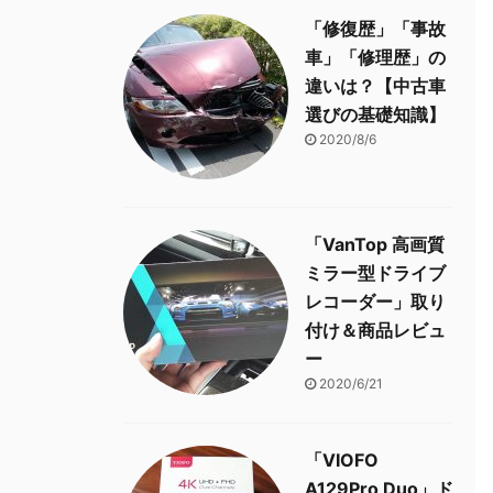
「修復歴」「事故
車」「修理歴」の
違いは？【中古車
選びの基礎知識】
2020/8/6
「VanTop 高画質
ミラー型ドライブ
レコーダー」取り
付け＆商品レビュ
ー
2020/6/21
「VIOFO
A129Pro Duo」ド