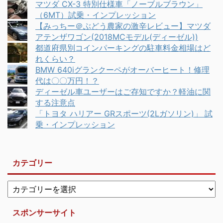
マツダ CX-3 特別仕様車「ノーブルブラウン」
（6MT）試乗・インプレッション
【みっちー＠ぶどう農家の激辛レビュー】マツダ
アテンザワゴン(2018MCモデル(ディーゼル))
都道府県別コインパーキングの駐車料金相場はど
れくらい？
BMW 640iグランクーペがオーバーヒート！修理
代は〇〇万円！？
ディーゼル車ユーザーはご存知ですか？軽油に関
する注意点
「トヨタ ハリアー GRスポーツ(2Lガソリン)」 試
乗・インプレッション
カテゴリー
スポンサーサイト