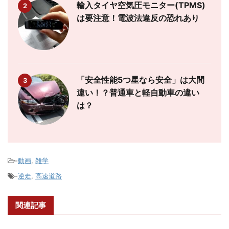
輸入タイヤ空気圧モニター(TPMS)
2
は要注意！電波法違反の恐れあり
「安全性能5つ星なら安全」は大間
3
違い！？普通車と軽自動車の違い
は？
-
動画
,
雑学
-
逆走
,
高速道路
関連記事