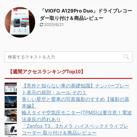
「VIOFO A129Pro Duo」ドライブレコー
ダー取り付け＆商品レビュー
2020/6/21
【週間アクセスランキングTop10】
【意外と知らない車の基礎知識】ナンバープレー
ト表示の規則・ルール その１
美しい星空と愛車の写真撮影のすすめ【撮影の基
本編】
輸入タイヤ空気圧モニター(TPMS)は要注意！電波
法違反の恐れあり
「Zenfox T3」3カメラ ハイスペックドライブレ
コーダー 取り付け＆商品レビュー