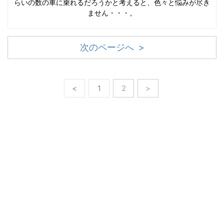
らいの数の車に乗れるだろうかと考えると、色々と悩みが尽き
ません・・・。
次のページへ >
<
1
2
>