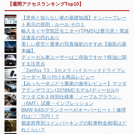
【週間アクセスランキングTop10】
【意外と知らない車の基礎知識】ナンバープレー
ト表示の規則・ルール その１
輸入タイヤ空気圧モニター(TPMS)は要注意！電波
法違反の恐れあり
美しい星空と愛車の写真撮影のすすめ【撮影の基
本編】
ディーゼル車ユーザーはご存知ですか？軽油に関
する注意点
「Zenfox T3」3カメラ ハイスペックドライブレ
コーダー 取り付け＆商品レビュー
【みっちー＠ぶどう農家の激辛レビュー】マツダ
アテンザワゴン(2018MCモデル(ディーゼル))
マツダ CX-3 特別仕様車「ノーブルブラウン」
（6MT）試乗・インプレッション
BMW 640iグランクーペがオーバーヒート！修理
代は〇〇万円！？
都道府県別コインパーキングの駐車料金相場はど
れくらい？