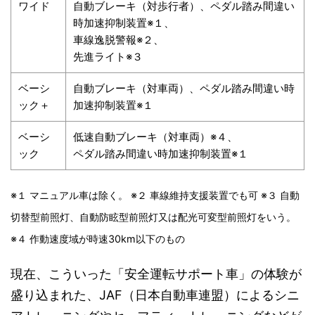
ワイド
自動ブレーキ（対歩行者）、ペダル踏み間違い
時加速抑制装置※１、
車線逸脱警報※２、
先進ライト※３
ベーシ
自動ブレーキ（対車両）、ペダル踏み間違い時
ック＋
加速抑制装置※１
ベーシ
低速自動ブレーキ（対車両）※４、
ック
ペダル踏み間違い時加速抑制装置※１
※１ マニュアル車は除く。 ※２ 車線維持支援装置でも可 ※３ 自動
切替型前照灯、自動防眩型前照灯又は配光可変型前照灯をいう。
※４ 作動速度域が時速30km以下のもの
現在、こういった「安全運転サポート車」の体験が
盛り込まれた、JAF（日本自動車連盟）によるシニ