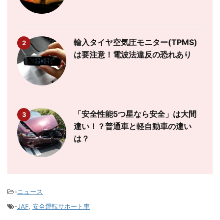
輸入タイヤ空気圧モニター(TPMS)
2
は要注意！電波法違反の恐れあり
「安全性能5つ星なら安全」は大間
3
違い！？普通車と軽自動車の違い
は？
-
ニュース
-
JAF
,
安全運転サポート車