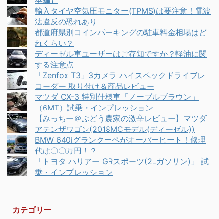
輸入タイヤ空気圧モニター(TPMS)は要注意！電波
法違反の恐れあり
都道府県別コインパーキングの駐車料金相場はど
れくらい？
ディーゼル車ユーザーはご存知ですか？軽油に関
する注意点
「Zenfox T3」3カメラ ハイスペックドライブレ
コーダー 取り付け＆商品レビュー
マツダ CX-3 特別仕様車「ノーブルブラウン」
（6MT）試乗・インプレッション
【みっちー＠ぶどう農家の激辛レビュー】マツダ
アテンザワゴン(2018MCモデル(ディーゼル))
BMW 640iグランクーペがオーバーヒート！修理
代は〇〇万円！？
「トヨタ ハリアー GRスポーツ(2Lガソリン)」 試
乗・インプレッション
カテゴリー