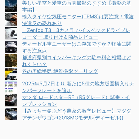
美しい星空と愛車の写真撮影のすすめ【撮影の基
本編】
輸入タイヤ空気圧モニター(TPMS)は要注意！電波
法違反の恐れあり
「Zenfox T3」3カメラ ハイスペックドライブレ
コーダー 取り付け＆商品レビュー
ディーゼル車ユーザーはご存知ですか？軽油に関
する注意点
都道府県別コインパーキングの駐車料金相場はど
れくらい？
冬の房総半島 絶景撮影ツーリング
2025年5月7日より 新たに5種の地方版図柄入りナ
ンバープレートを追加
マツダ ロードスターRF（RSグレード）試乗・イ
ンプレッション
【みっちー＠ぶどう農家の激辛レビュー】マツダ
アテンザワゴン(2018MCモデル(ディーゼル))