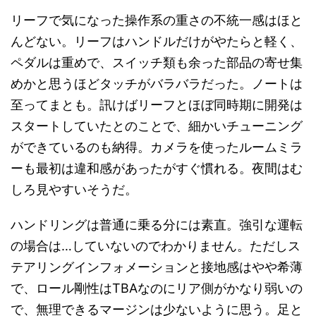
リーフで気になった操作系の重さの不統一感はほと
んどない。リーフはハンドルだけがやたらと軽く、
ペダルは重めで、スイッチ類も余った部品の寄せ集
めかと思うほどタッチがバラバラだった。ノートは
至ってまとも。訊けばリーフとほぼ同時期に開発は
スタートしていたとのことで、細かいチューニング
ができているのも納得。カメラを使ったルームミラ
ーも最初は違和感があったがすぐ慣れる。夜間はむ
しろ見やすいそうだ
。
ハンドリングは普通に乗る分には素直。強引な運転
の場合は…していないのでわかりません。ただしス
テアリングインフォメーションと接地感はやや希薄
で、ロール剛性はTBAなのにリア側がかなり弱いの
で、無理できるマージンは少ないように思う。足と