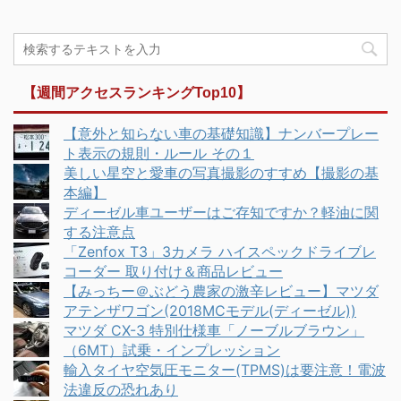
【週間アクセスランキングTop10】
【意外と知らない車の基礎知識】ナンバープレー
ト表示の規則・ルール その１
美しい星空と愛車の写真撮影のすすめ【撮影の基
本編】
ディーゼル車ユーザーはご存知ですか？軽油に関
する注意点
「Zenfox T3」3カメラ ハイスペックドライブレ
コーダー 取り付け＆商品レビュー
【みっちー＠ぶどう農家の激辛レビュー】マツダ
アテンザワゴン(2018MCモデル(ディーゼル))
マツダ CX-3 特別仕様車「ノーブルブラウン」
（6MT）試乗・インプレッション
輸入タイヤ空気圧モニター(TPMS)は要注意！電波
法違反の恐れあり