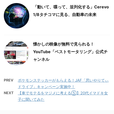
「動いて、喋って、並列化する」Cerevo
1/8タチコマに見る、自動車の未来
懐かしの映像が無料で見られる！
YouTube「ベストモータリング」公式チ
ャンネル
PREV
ポケモンステッカーがもらえる！JAF「思いやりてぃ
ドライブ」キャンペーン実施中！
NEXT
【車でモテるをマジメに考える⑤】20代イマドキ女
子に聞いてみた