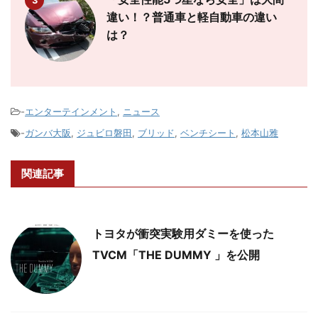
3
違い！？普通車と軽自動車の違い
は？
-
エンターテインメント
,
ニュース
-
ガンバ大阪
,
ジュビロ磐田
,
ブリッド
,
ベンチシート
,
松本山雅
関連記事
トヨタが衝突実験用ダミーを使った
TVCM「THE DUMMY 」を公開