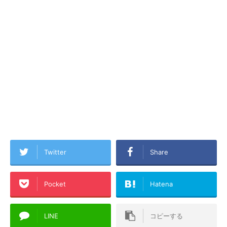
Twitter
Share
Pocket
Hatena
LINE
コピーする